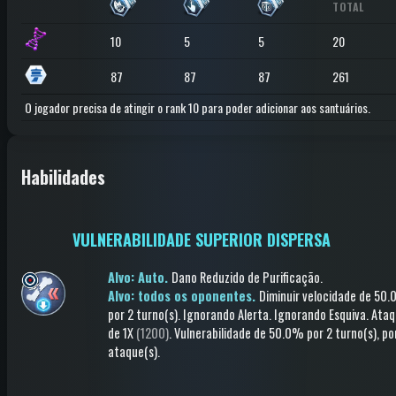
TOTAL
10
5
5
20
87
87
87
261
O jogador precisa de atingir o rank 10 para poder adicionar aos santuários.
Habilidades
VULNERABILIDADE SUPERIOR DISPERSA
Alvo: Auto.
Dano Reduzido de Purificação
.
Alvo: todos os oponentes.
Diminuir velocidade
de 50.
por 2 turno(s)
.
Ignorando Alerta
.
Ignorando Esquiva
.
Ataq
de 1X
(1200)
.
Vulnerabilidade
de 50.0%
por 2 turno(s)
, po
ataque(s)
.