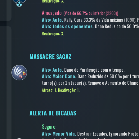
Reativação: 3.
Ameaçado:
(
Vida de 66.7% ou inferior
(2200)
)
Alvo: Auto.
Rally.
Cura
33.3% da Vida máxima
(1098)
.
Alvo: todos os oponentes.
Dano Reduzido
de 50.0
Reativação: 3.
MASSACRE SAGAZ
Alvo: Auto.
Dano de Purificação com o tempo
.
Alvo: Maior Dano.
Dano Reduzido
de 50.0%
por 1 tur
turno(s)
, por 2 ataque(s)
.
Remove o Aumento de Chance
Atraso: 1.
Reativação: 1.
ALERTA DE BICADAS
Seguro
:
Alvo: Menor Vida.
Destruir Escudos
.
Ignorando Prote