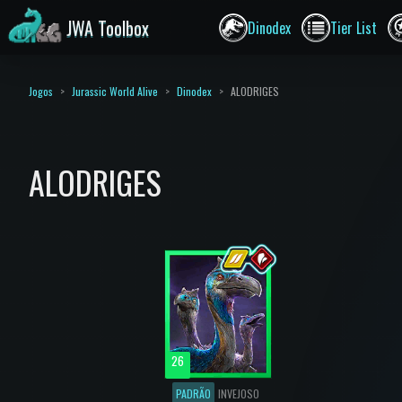
JWA Toolbox
Dinodex
Tier List
Jogos
Jurassic World Alive
Dinodex
ALODRIGES
ALODRIGES
26
PADRÃO
INVEJOSO