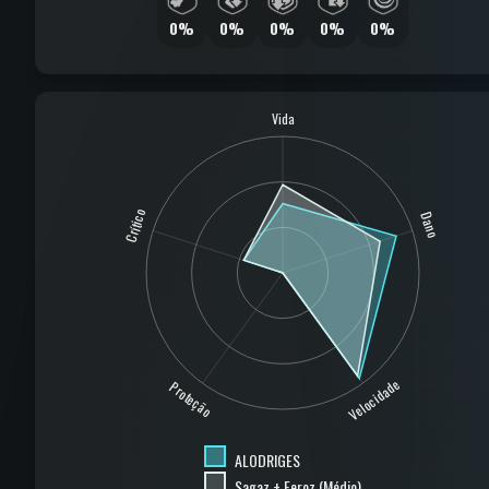
0%
0%
0%
0%
0%
Vida
Crítico
Dano
Velocidade
Proteção
ALODRIGES
Sagaz + Feroz (Médio)