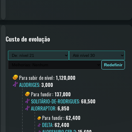
Custo de evolução
Redefinir
Para subir de nível:
:
1,120,000
ALODRIGES
:
3,000
Para fundir:
:
137,000
SOLITÁRIO-DE-RODRIGUES
:
68,500
ALORRAPTOR
:
6,850
Para fundir:
:
62,400
DELTA
:
62,400
ALOSSAURO GER 2
:
15,600