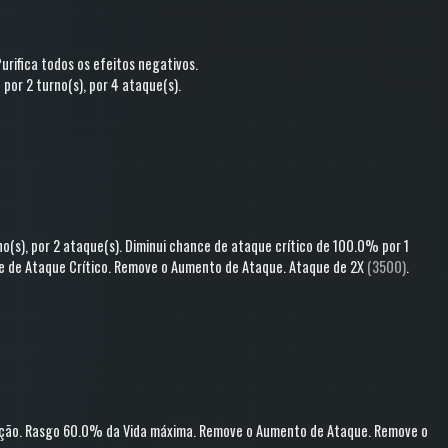
Purifica todos os efeitos negativos
.
%
por 2 turno(s)
, por 4 ataque(s)
.
no(s)
, por 2 ataque(s)
.
Diminui chance de ataque crítico
de 100.0%
por 1
 de Ataque Crítico
.
Remove o Aumento de Ataque
.
Ataque
de 2X
(3500)
.
ção
.
Rasgo
60.0% da Vida máxima
.
Remove o Aumento de Ataque
.
Remove o