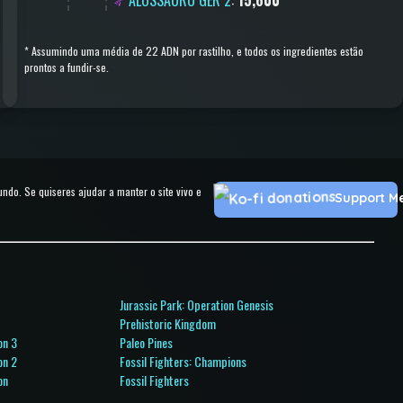
*
Assumindo uma média de 22 ADN por rastilho, e todos os ingredientes estão
prontos a fundir-se.
o. Se quiseres ajudar a manter o site vivo e
Support M
Jurassic Park: Operation Genesis
o
Prehistoric Kingdom
on 3
Paleo Pines
on 2
Fossil Fighters: Champions
on
Fossil Fighters