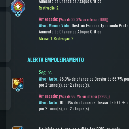
Aumento de Chance de Ataque Crítico
.
Reativação: 2.
Ameaçado:
(
Vida de 33.3% ou inferior
(1100)
)
Alvo: Menor Vida.
Destruir Escudos
.
Ignorando Prote
Aumento de Chance de Ataque Crítico
.
Atraso: 1.
Reativação: 2.
ALERTA EMPOLEIRAMENTO
Seguro
:
Alvo: Auto.
75.0% de chance de
Desviar
de 66.7%
por
por 2 turno(s)
, por 2 ataque(s)
.
Ameaçado:
(
Vida de 66.7% ou inferior
(2200)
)
Alvo: Auto.
100.0% de chance de
Desviar
de 67.0%
p
por 2 turno(s)
, por 2 ataque(s)
.