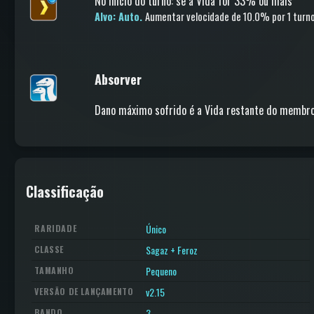
No início do turno
:
se a Vida for 33% ou mais
Alvo: Auto.
Aumentar velocidade
de 10.0%
por 1 turn
Absorver
Dano máximo sofrido é a Vida restante do membro
Classificação
Único
RARIDADE
Sagaz + Feroz
CLASSE
Pequeno
TAMANHO
v2.15
VERSÃO DE LANÇAMENTO
3
BANDO