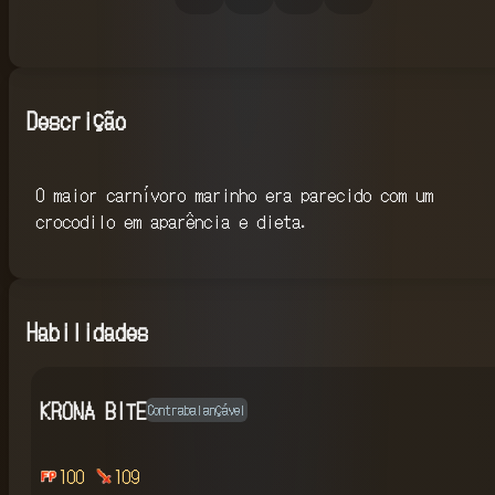
Descrição
O maior carnívoro marinho era parecido com um
crocodilo em aparência e dieta.
Habilidades
KRONA BITE
Contrabalançável
100
109