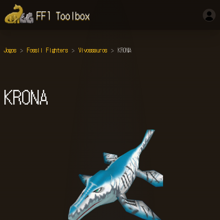
FF1 Toolbox
Jogos
Fossil Fighters
Vivossauros
KRONA
KRONA