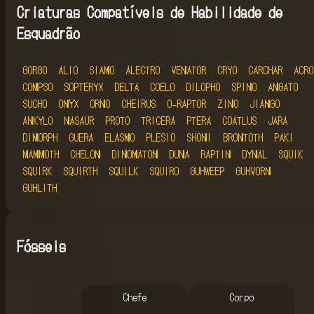
Criaturas Compatíveis de Habilidade de
Esquadrão
GORGO
ALIO
SIAMO
ALECTRO
VENATOR
CRYO
CARCHAR
ACRO
COMPSO
SOPTERYX
DELTA
COELO
DILOPHO
SPINO
ANGATO
SUCHO
ONYX
ORNO
CHEIRUS
O-RAPTOR
ZINO
JIANGO
ANKYLO
NASAUR
PROTO
TRICERA
PTERA
COATLUS
JARA
DIMORPH
GUERA
ELASMO
PLESIO
SHONI
BRONTOTH
PAKI
MAMMOTH
CHELON
DINOMATON
DUNA
RAPTIN
DYNAL
SQUIK
SQUIRK
SQUIRTH
SQUILK
SQUIRO
GUHWEEP
GUHVORN
GUHLITH
Fósseis
Chefe
Corpo