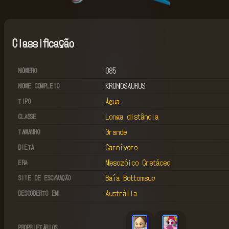
Classificação
085
NÚMERO
KRONOSAURUS
NOME COMPLETO
Água
TIPO
Longa distância
CLASSE
Grande
TAMANHO
Carnívoro
DIETA
Mesozóico Cretáceo
ERA
Baía Bottomsup
SITE DE ESCAVAÇÃO
Austrália
DESCOBERTO EM
PROPRIETÁRIOS