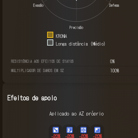
Evasão
Defesa
Precisão
KRONA
Longa distância (Médio)
0
%
RESISTÊNCIA AOS EFEITOS DE STATUS
100
%
MULTIPLICADOR DE DANOS EM SZ
Efeitos de apoio
Aplicado ao AZ próprio
-20
%
-20
%
-20
%
-20
%