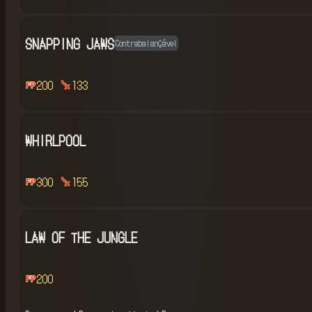
SNAPPING JAWS
Contrabalançável
200
133
WHIRLPOOL
300
155
LAW OF THE JUNGLE
200