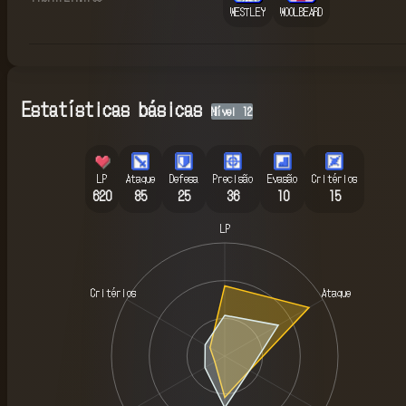
WESTLEY
WOOLBEARD
Estatísticas básicas
Nível
12
LP
Ataque
Defesa
Precisão
Evasão
Critérios
620
85
25
36
10
15
LP
Critérios
Ataque