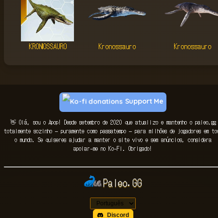
KRONOSSAURO
Kronossauro
Kronossauro
Support Me
👋 Olá, sou o Apop! Desde setembro de 2020 que atualizo e mantenho o paleo.gg
totalmente sozinho — puramente como passatempo — para milhões de jogadores em to
o mundo. Se quiseres ajudar a manter o site vivo e sem anúncios, considera
apoiar-me no Ko-Fi. Obrigado!
Paleo.GG
Discord