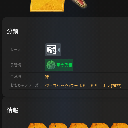
分類
川
シーン
草食恐竜
食習慣
陸上
生息地
ジュラシック・ワールド：ドミニオン (2022)
おもちゃシリーズ
情報