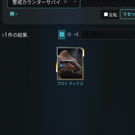
✕
反転
開
リセ
ℹ️ 1 件の結果.
プロト ラックス