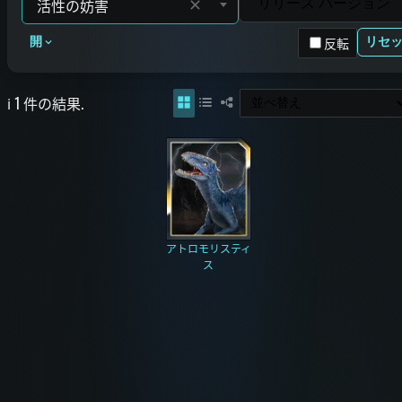
✕
反転
開
リセ
ℹ️ 1 件の結果.
アトロモリスティ
ス