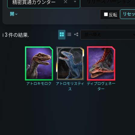
✕
反転
開
リセ
ℹ️ 3 件の結果.
アトロキモロク
アトロモリスティ
ディプロヴェネー
ス
ター