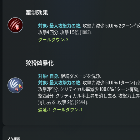
牽制効果
対象: 最大攻撃力の敵.
攻撃力減少
50.0%
2ターン有
攻撃4回分
.
攻撃
1.5倍
(1983)
.
クールダウン: 2.
狡猾凶暴化
対象: 自身.
継続ダメージを洗浄
.
対象: 最大攻撃力の敵.
攻撃力減少
50.0%
1ターン有
攻撃2回分
.
クリティカル率減少
100.0%
1ターン有効
撃2回分
.
クリティカル率上昇を消し去る
.
攻撃力上昇
消し去る
.
攻撃
2倍
(2644)
.
遅延: 1.
クールダウン: 1.