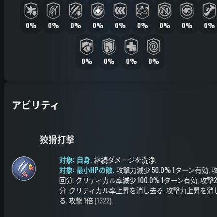
0%
0%
0%
0%
0%
0%
0%
0%
0%
0%
0%
0%
0%
アビリティ
狡猾打撃
対象: 自身.
継続ダメージを洗浄
.
対象: 最小HPの敵.
攻撃力減少
50.0%
1ターン有効
, 
回分
.
クリティカル率減少
100.0%
1ターン有効
, 攻撃
分
.
クリティカル率上昇を消し去る
.
攻撃力上昇を消
る
.
攻撃
1倍
(1322)
.