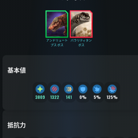
アンドリュート
パラリティタン
プス ボス
ボス
基本値
3809
1322
141
0%
5%
125%
抵抗力