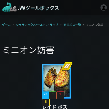
JWAツールボックス
ゲーム
ジュラシック・ワールド・アライブ
恐竜ボス一覧
ミニオン妨害
ミニオン妨害
23
9
9
6
レイド ボス