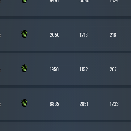
9491
3060
1324
2050
1216
218
1950
1152
207
8835
2851
1233