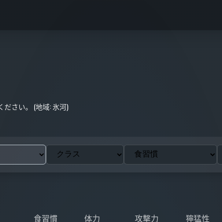
さい。 (地域: 氷河)
食習慣
体力
攻撃力
獰猛性