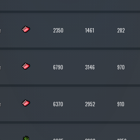
2350
1461
282
6790
3146
970
6370
2952
910