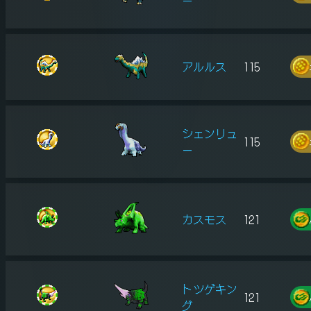
ー
アルルス
115
シェンリュ
115
ー
カスモス
121
トツゲキン
121
グ