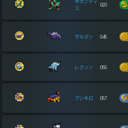
ギガンティ
020
ス
サルタン
045
レクソン
055
アンキロ
057