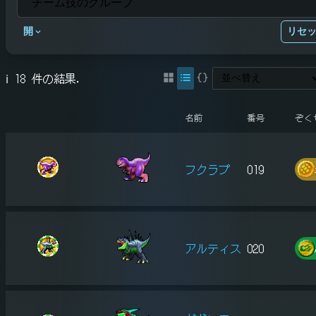
開
リセ
ℹ️ 18 件の結果.
名前
番号
ぞく
フクラプ
019
アルティス
020