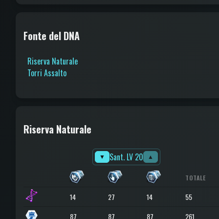
Fonte del DNA
Riserva Naturale
Torri Assalto
Riserva Naturale
Sant. LV 20
▼
▲
TOTALE
14
27
14
55
87
87
87
261