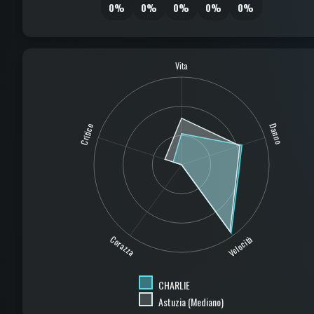
0%
0%
0%
0%
0%
Vita
Critico
Danno
Corazza
Velocità
CHARLIE
Astuzia (Mediano)