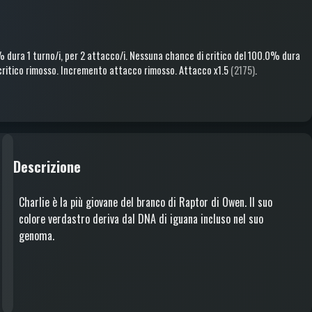
0%
dura 1 turno/i
, per 2 attacco/i
.
Nessuna chance di critico
del 100.0%
dura
ritico rimosso
.
Incremento attacco rimosso
.
Attacco
x1.5
(2175)
.
Descrizione
Charlie è la più giovane del branco di Raptor di Owen. Il suo
colore verdastro deriva dal DNA di iguana incluso nel suo
genoma.