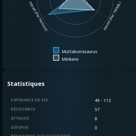
Attrait (Par hectare)
Attrait (Par 1MM$.)
Muttaburrasaurus
Médiane
Statistiques
ESPÉRANCE DE VIE
49 - 113
RÉSISTANCE
57
ATTAQUE
8
DÉFENSE
0