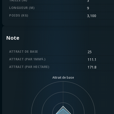
TAILLE (M)
3
LONGUEUR (M)
9
POIDS (KG)
3,100
Note
ATTRAIT DE BASE
25
ATTRAIT (PAR 1MM$.)
111.1
ATTRAIT (PAR HECTARE)
171.8
Attrait de base