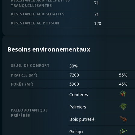
RÉSISTANCE AUX FLÉCHETTES
71
TRANQUILLISANTES
RÉSISTANCE AUX SÉDATIFS
71
RÉSISTANCE AU POISON
120
Besoins environnementaux
SEUIL DE CONFORT
30%
2
7200
55%
PRAIRIE
(M
)
2
5900
45%
FORÊT
(M
)
Conifères
Palmiers
PALÉOBOTANIQUE
PRÉFÉRÉE
Bois putréfié
Ginkgo