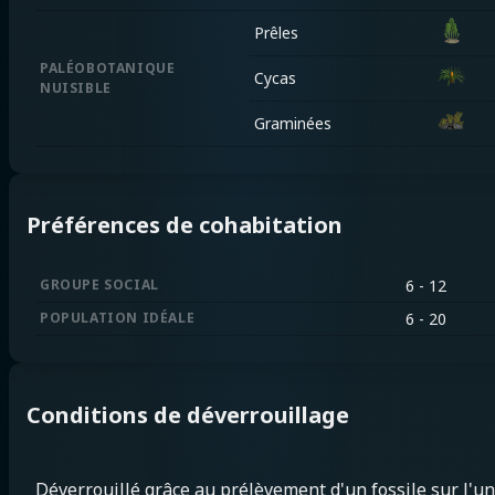
Prêles
PALÉOBOTANIQUE
Cycas
NUISIBLE
Graminées
Préférences de cohabitation
GROUPE SOCIAL
6 - 12
POPULATION IDÉALE
6 - 20
Conditions de déverrouillage
Déverrouillé grâce au prélèvement d'un fossile sur l'un