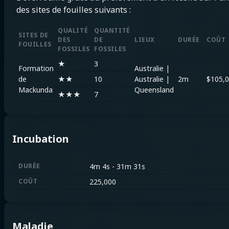
des sites de fouilles suivants :
QUALITÉ
QUANTITÉ
SITES DE
DES
DE
LIEUX
DURÉE
COÛT
FOUILLES
FOSSILES
FOSSILES
★
3
Formation
Australie
|
de
★★
10
Australie
|
2m
$
105,
Mackunda
Queensland
★★★
7
Incubation
DURÉE
4m 4s
-
31m 31s
COÛT
225,000
Maladie