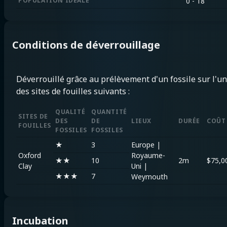
POPULATION IDÉALE
0 - 18
Conditions de déverrouillage
Déverrouillé grâce au prélèvement d'un fossile sur l'un
des sites de fouilles suivants :
QUALITÉ
QUANTITÉ
SITES DE
DES
DE
LIEUX
DURÉE
COÛT
FOUILLES
FOSSILES
FOSSILES
★
3
Europe
|
Oxford
Royaume-
★★
10
2m
$
75,0
Clay
Uni
|
★★★
7
Weymouth
Incubation