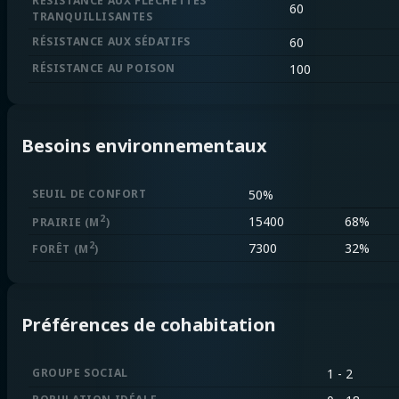
RÉSISTANCE AUX FLÉCHETTES
60
TRANQUILLISANTES
RÉSISTANCE AUX SÉDATIFS
60
RÉSISTANCE AU POISON
100
Besoins environnementaux
SEUIL DE CONFORT
50%
2
15400
68%
PRAIRIE
(M
)
2
7300
32%
FORÊT
(M
)
Préférences de cohabitation
GROUPE SOCIAL
1 - 2