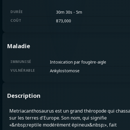
DURÉE
30m 30s
-
5m
COÛT
873,000
Maladie
IMMUNISÉ
Intoxication par fougère-aigle
VULNÉRABLE
Ankylostomose
Description
Metriacanthosaurus est un grand théropode qui chassa
sur les terres d'Europe. Son nom, qui signifie
«&nbsp;reptile modérément épineux&nbsp;», fait