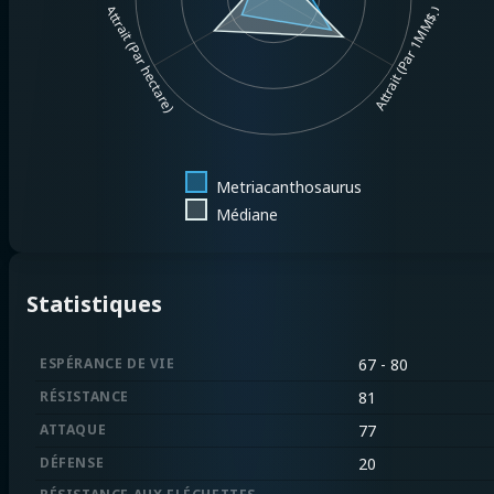
Attrait (Par hectare)
Attrait (Par 1MM$.)
Metriacanthosaurus
Médiane
Statistiques
ESPÉRANCE DE VIE
67 - 80
RÉSISTANCE
81
ATTAQUE
77
DÉFENSE
20