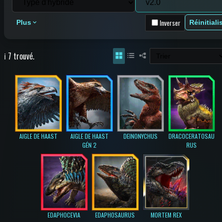
Inverser
Plus
Réinitiali
ℹ️ 7 trouvé.
AIGLE DE HAAST
AIGLE DE HAAST
DEINONYCHUS
DRACOCERATOSAU
GÉN 2
RUS
EDAPHOCEVIA
EDAPHOSAURUS
MORTEM REX