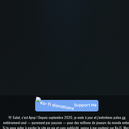
Support Me
👋 Salut, c'est Apop ! Depuis septembre 2020, je mets à jour et j'entretiens paleo.gg
entièrement seul — purement par passion — pour des millions de joueurs du monde entie
Si tu veux aider à garder le site en vie et sans publicité, pense à me soutenir sur Ko-Fi. Mer