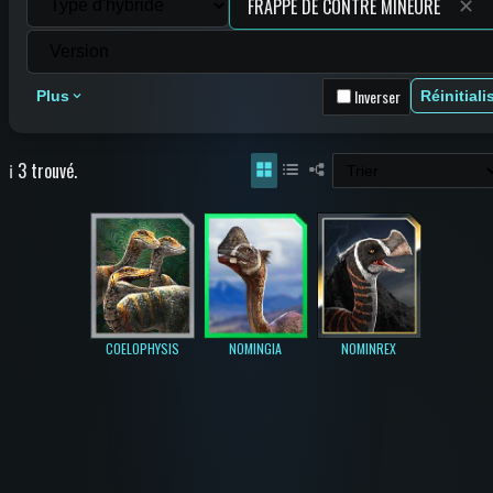
✕
Inverser
Plus
Réinitiali
ℹ️ 3 trouvé.
COELOPHYSIS
NOMINGIA
NOMINREX