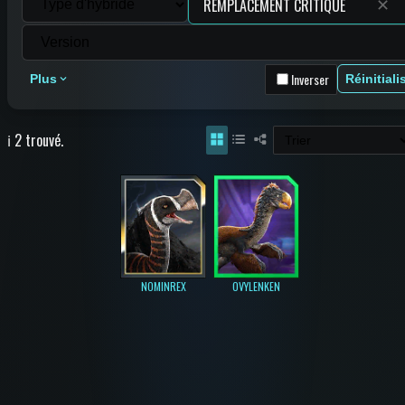
✕
Inverser
Plus
Réinitiali
ℹ️ 2 trouvé.
NOMINREX
OVYLENKEN