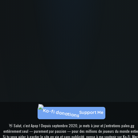
Support Me
👋 Salut, c'est Apop ! Depuis septembre 2020, je mets à jour et j'entretiens paleo.gg
entièrement seul — purement par passion — pour des millions de joueurs du monde entie
Si tu veux aider à garder le site en vie et sans publicité, pense à me soutenir sur Ko-Fi. Mer