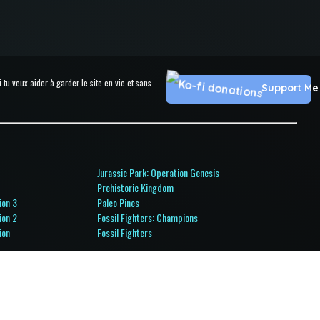
u veux aider à garder le site en vie et sans
Support Me
Jurassic Park: Operation Genesis
Prehistoric Kingdom
ion 3
Paleo Pines
ion 2
Fossil Fighters: Champions
ion
Fossil Fighters
l Ops