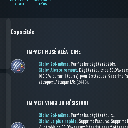
ATTAQUE
RÉPÉTÉS
Capacités
IMPACT RUSÉ ALÉATOIRE
Cible: Soi-même.
Purifiez les dégâts répétés
.
Cible: Aléatoirement.
Dégâts réduits
de 50.0%
dura
100.0%
durant 1 tour(s)
, pour 2 attaques
.
Supprime l’
attaques
.
Attaque
1.5x
(2448)
.
IMPACT VENGEUR RÉSISTANT
Cible: Soi-même.
Purifiez les dégâts réduits
.
Cible: Le plus rapide.
Supprime l’esquive
.
Supprime 
Vulnérable
de 50.0%
durant 2 tour(s)
, pour 2 attaque