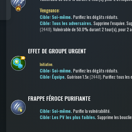
Vengeance
:
Cible: Soi-même.
Purifiez les dégâts réduits
.
Cible: Tous les adversaires.
Supprime l’esquive
.
Su
(2448)
.
Vulnérable
de 50.0%
durant 2 tour(s)
, pour 2 
EFFET DE GROUPE URGENT
Initiative.
Cible: Soi-même.
Purifiez les dégâts réduits
.
Cible: Équipe.
Guérison
1.5x
(2448)
.
Purifiez tous les
FRAPPE FÉROCE PURIFIANTE
Cible: Soi-même.
Purifie la vulnérabilité
.
Cible: Les PV les plus faibles.
Supprime les bouclie