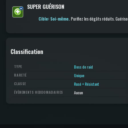
SUPER GUÉRISON
Cible: Soi-même.
Purifiez les dégâts réduits
.
Guéris
Classification
Boss de raid
TYPE
Unique
RARETÉ
Rusé + Résistant
CLASSE
Aucun
ÉVÈNEMENTS HEBDOMADAIRES