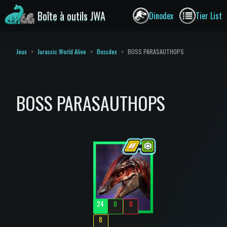
Boîte à outils JWA
Dinodex
Tier List
Jeux
Jurassic World Alive
Bossdex
BOSS PARASAUTHOPS
BOSS PARASAUTHOPS
24
8
8
8