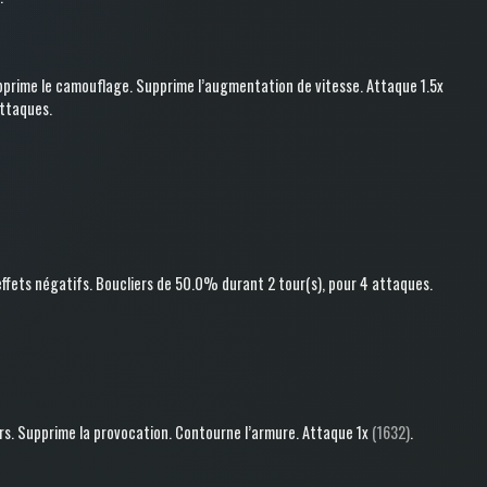
pprime le camouflage
.
Supprime l’augmentation de vitesse
.
Attaque
1.5x
attaques
.
 effets négatifs
.
Boucliers
de 50.0%
durant 2 tour(s)
, pour 4 attaques
.
rs
.
Supprime la provocation
.
Contourne l’armure
.
Attaque
1x
(1632)
.