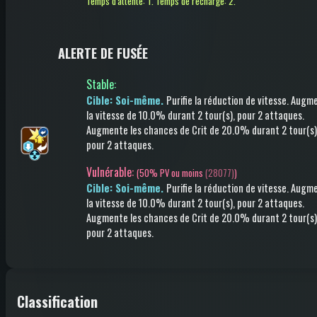
Temps d'attente: 1.
Temps de recharge: 2.
ALERTE DE FUSÉE
Stable
:
Cible: Soi-même.
Purifie la réduction de vitesse
.
Augme
la vitesse
de 10.0%
durant 2 tour(s)
, pour 2 attaques
.
Augmente les chances de Crit
de 20.0%
durant 2 tour(s)
pour 2 attaques
.
Vulnérable:
(
50% PV ou moins
(28077)
)
Cible: Soi-même.
Purifie la réduction de vitesse
.
Augme
la vitesse
de 10.0%
durant 2 tour(s)
, pour 2 attaques
.
Augmente les chances de Crit
de 20.0%
durant 2 tour(s)
pour 2 attaques
.
Classification