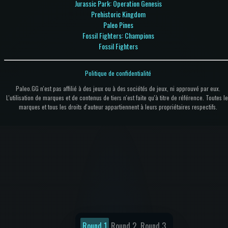
Jurassic Park: Operation Genesis
Prehistoric Kingdom
Paleo Pines
Fossil Fighters: Champions
Fossil Fighters
Politique de confidentialité
Paleo.GG n'est pas affilié à des jeux ou à des sociétés de jeux, ni approuvé par eux.
L'utilisation de marques et de contenus de tiers n'est faite qu'à titre de référence. Toutes le
marques et tous les droits d'auteur appartiennent à leurs propriétaires respectifs.
Round 1
Round 2
Round 3