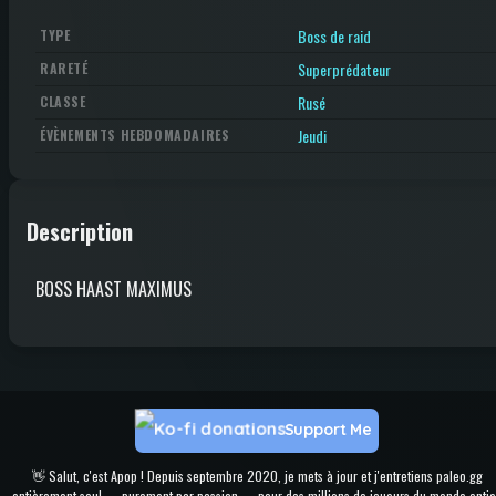
Boss de raid
TYPE
Superprédateur
RARETÉ
Rusé
CLASSE
Jeudi
ÉVÈNEMENTS HEBDOMADAIRES
Description
BOSS HAAST MAXIMUS
Support Me
👋 Salut, c'est Apop ! Depuis septembre 2020, je mets à jour et j'entretiens paleo.gg
entièrement seul — purement par passion — pour des millions de joueurs du monde entie