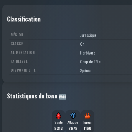
Classification
Jurassique
RÉGION
Or
CLASSE
Herbivore
ALIMENTATION
Coup de Tête
FAIBLESSE
Spécial
DISPONIBILITÉ
Statistiques de base
LV40
Santé
Attaque
Fureur
8313
2678
1160