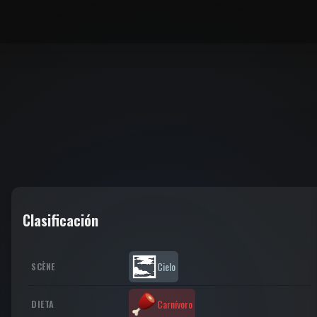
Clasificación
Cielo
SCÈNE
Carnívoro
DIETA