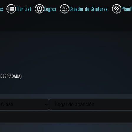
ex
Tier List
Logros
Creador de Criaturas.
Plani
TA DESPIADADA)