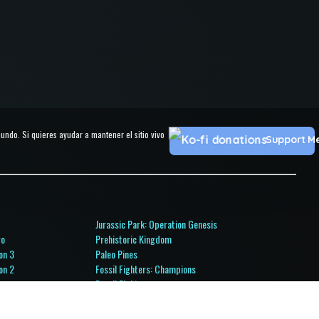
do. Si quieres ayudar a mantener el sitio vivo
Support M
Jurassic Park: Operation Genesis
go
Prehistoric Kingdom
on 3
Paleo Pines
on 2
Fossil Fighters: Champions
on
Fossil Fighters
l Ops