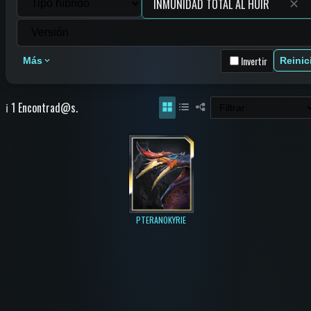
✕
Invertir
Más
Reinic
ℹ️ 1 Encontrad@s.
PTERANOKYRIE