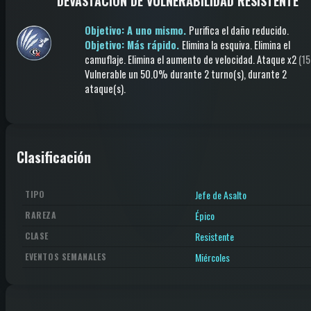
DEVASTACIÓN DE VULNERABILIDAD RESISTENTE
Objetivo: A uno mismo.
Purifica el daño reducido
.
Objetivo: Más rápido.
Elimina la esquiva
.
Elimina el
camuflaje
.
Elimina el aumento de velocidad
.
Ataque
x2
(15
Vulnerable
un 50.0%
durante 2 turno(s)
, durante 2
ataque(s)
.
Clasificación
Jefe de Asalto
TIPO
Épico
RAREZA
Resistente
CLASE
Miércoles
EVENTOS SEMANALES