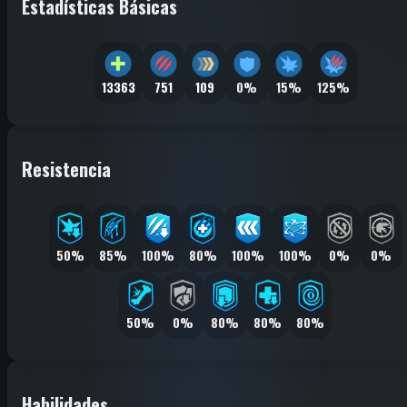
Estadísticas Básicas
13363
751
109
0%
15%
125%
Resistencia
50%
85%
100%
80%
100%
100%
0%
0%
50%
0%
80%
80%
80%
Habilidades