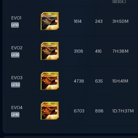
(
GESCH.
)
EVO1
1814
243
3H:50M
LV10
EVO2
3108
416
7H:38M
LV20
EVO3
4738
635
15H:41M
LV30
EVO4
6703
898
1D:7H:37M
LV40