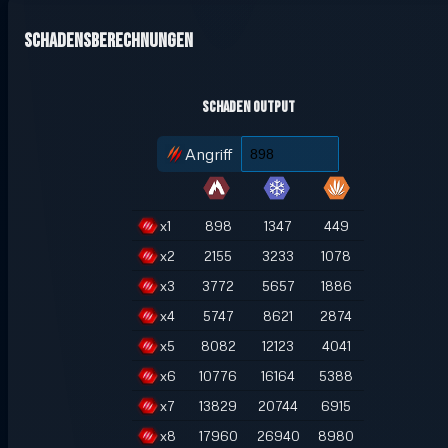
Schadensberechnungen
Schaden Output
Angriff
x
1
898
1347
449
x
2
2155
3233
1078
x
3
3772
5657
1886
x
4
5747
8621
2874
x
5
8082
12123
4041
x
6
10776
16164
5388
x
7
13829
20744
6915
x
8
17960
26940
8980