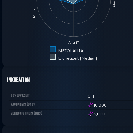
Münzen pro Minute
Angriff
MEIOLANIA
Erdneuzeit (Median)
Inkubation
SCHLUPFZEIT
6H
KAUFPREIS
(
DNS
)
10,000
VERKAUFSPREIS
(
DNS
)
5,000