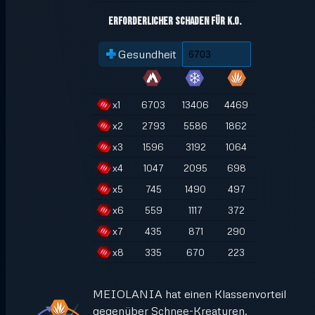
Erforderlicher Schaden für K.O.
Gesundheit
x
1
6703
13406
4469
x
2
2793
5586
1862
x
3
1596
3192
1064
x
4
1047
2095
698
x
5
745
1490
497
x
6
559
1117
372
x
7
435
871
290
x
8
335
670
223
MEIOLANIA hat einen Klassenvorteil
gegenüber Schnee-Kreaturen.