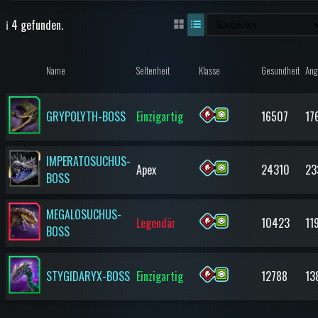
ℹ️ 4 gefunden.
Name
Seltenheit
Klasse
Gesundheit
Angr
GRYPOLYTH-BOSS
Einzigartig
16507
17
IMPERATOSUCHUS-
Apex
24310
23
BOSS
MEGALOSUCHUS-
Legendär
10423
11
BOSS
STYGIDARYX-BOSS
Einzigartig
12788
13