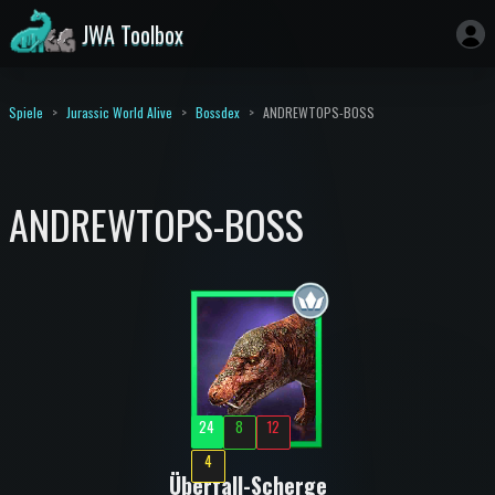
JWA Toolbox
Spiele
Jurassic World Alive
Bossdex
ANDREWTOPS-BOSS
ANDREWTOPS-BOSS
24
8
12
4
Überfall-Scherge