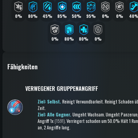
0%
80%
45%
85%
50%
95%
0%
0%
40
0%
80%
80%
0%
Fähigkeiten
VERWEGENER GRUPPENANGRIFF
Ziel: Selbst.
Reinigt Verwundbarkeit
.
Reinigt Schaden ü
Zeit
.
Ziel: Alle Gegner.
Umgeht Wachsam
.
Umgeht Panzerun
Angriff
1x
(1591)
.
Verringert schaden
um 50.0%
Hält 1 Ru
an
, 2 Angriffe lang
.