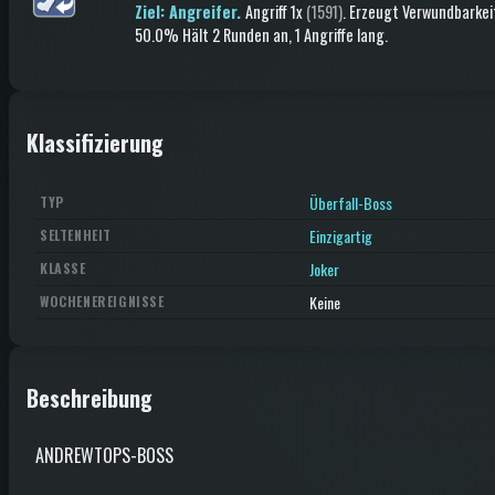
Ziel: Angreifer.
Angriff
1x
(1591)
.
Erzeugt Verwundbarkei
50.0%
Hält 2 Runden an
, 1 Angriffe lang
.
Klassifizierung
Überfall-Boss
TYP
Einzigartig
SELTENHEIT
Joker
KLASSE
Keine
WOCHENEREIGNISSE
Beschreibung
ANDREWTOPS-BOSS