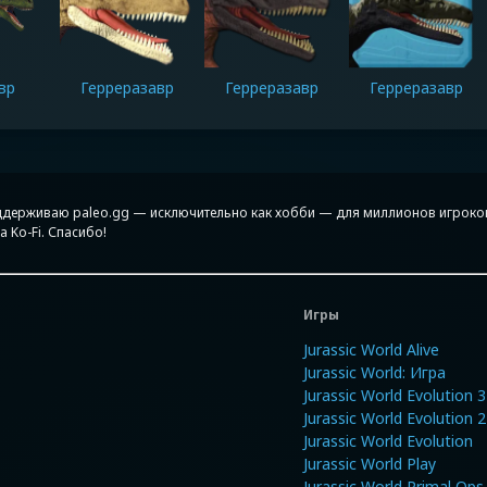
вр
Герреразавр
Герреразавр
Герреразавр
поддерживаю paleo.gg — исключительно как хобби — для миллионов игроков
 Ko-Fi. Спасибо!
Игры
Jurassic World Alive
Jurassic World: Игра
Jurassic World Evolution 3
Jurassic World Evolution 2
Jurassic World Evolution
Jurassic World Play
Jurassic World Primal Ops