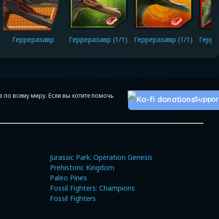
Герреразавр
Герреразавр (1/1)
Герреразавр (1/1)
Герре
 по всему миру. Если вы хотите помочь
Suppor
Jurassic Park: Operation Genesis
Prehistoric Kingdom
Paleo Pines
Fossil Fighters: Champions
Fossil Fighters