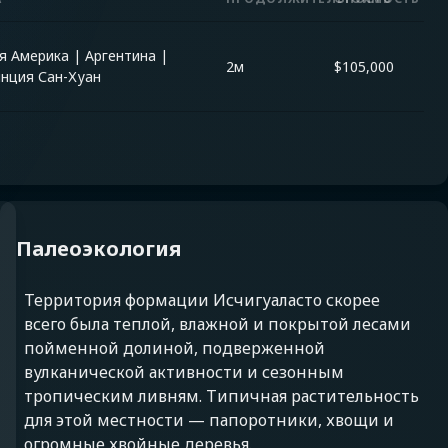
я Америка
|
Аргентина
|
2м
$
105,000
нция Сан-Хуан
Палеоэкология
Территория формации Исчигуаласто скорее
всего была теплой, влажной и покрытой лесами
пойменной долиной, подверженной
вулканической активности и сезонным
тропическим ливням. Типичная растительность
для этой местности — папоротники, хвощи и
огромные хвойные деревья.