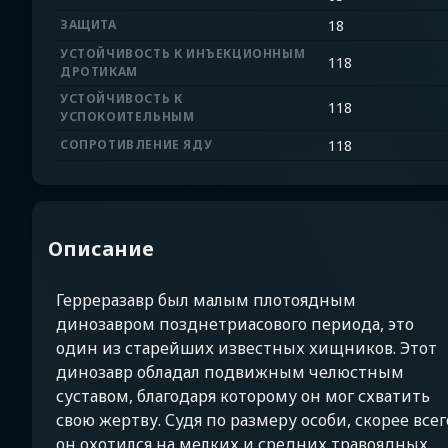
ЗАЩИТА
18
УСТОЙЧИВОСТЬ К ИНЪЕКЦИОННЫМ
118
ДРОТИКАМ
УСТОЙЧИВОСТЬ К
118
УСПОКОИТЕЛЬНЫМ
СОПРОТИВЛЕНИЕ ЯДУ
118
Описание
Герреразавр был малым плотоядным
динозавром позднетриасового периода, это
один из старейших известных хищников. Этот
динозавр обладал подвижным челюстным
суставом, благодаря которому он мог схватить
свою жертву. Судя по размеру особи, скорее всег
он охотился на мелких и средних травоядных.