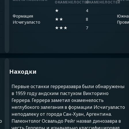
ОКАМЕНЕЛОСТЕЙ
ОКАМЕНЕЛОСТЕЙ
★
4
Формация
Южна
★★
8
Исчигуаласто
Прови
★★★
7
Находки
Первые останки герреразавра были обнаружены
в 1959 году андским пастухом Викторино
Геррера. Геррера заметил окаменелость
неглубокого залегания в формации Исчигуаласто
неподалеку от города Сан-Хуан, Аргентина.
о
Палеонтолог Освальдо Рейг назвал динозавра в
честь Герреры и изначально классифицировал