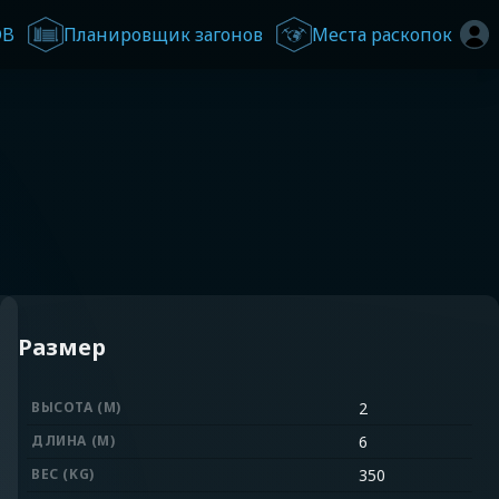
DB
Планировщик загонов
Места раскопок
Размер
ВЫСОТА (M)
2
ДЛИНА (M)
6
ВЕС (KG)
350