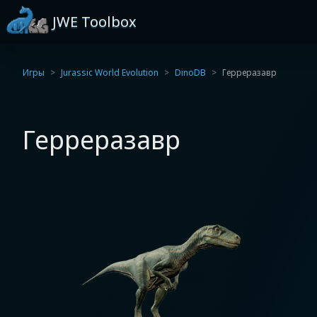
JWE Toolbox
Игры
Jurassic World Evolution
DinoDB
Герреразавр
Герреразавр