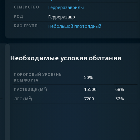
СЕМЕЙСТВО
Герреразавриды
РОД
Герреразавр
БИО ГРУПП
Небольшой плотоядный
Необходимые условия обитания
ПОРОГОВЫЙ УРОВЕНЬ
50%
КОМФОРТА
2
15500
68%
ПАСТБИЩЕ
(M
)
2
7200
32%
ЛЕС
(M
)