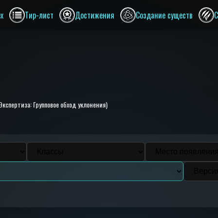
ex
Тир-лист
Достижения
Создание существ
С
Экспертиза: Групповое обход уклонения)