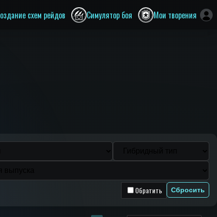
оздание схем рейдов
Симулятор боя
Мои творения
Обратить
Сбросить