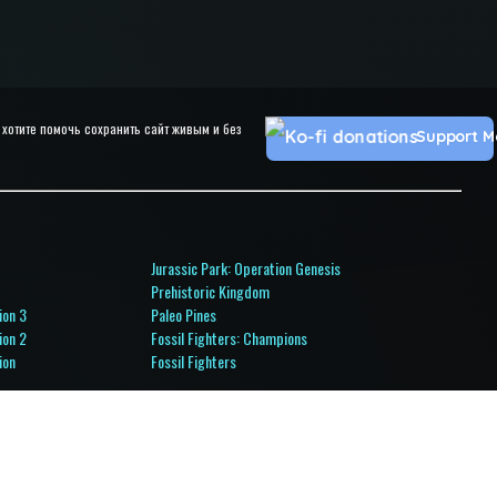
хотите помочь сохранить сайт живым и без
Support M
Jurassic Park: Operation Genesis
Prehistoric Kingdom
ion 3
Paleo Pines
ion 2
Fossil Fighters: Champions
ion
Fossil Fighters
l Ops