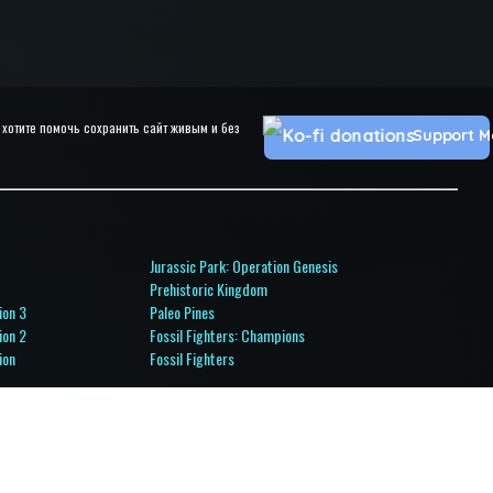
хотите помочь сохранить сайт живым и без
Support M
Jurassic Park: Operation Genesis
Prehistoric Kingdom
ion 3
Paleo Pines
ion 2
Fossil Fighters: Champions
ion
Fossil Fighters
l Ops