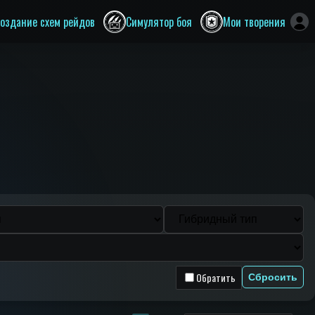
оздание схем рейдов
Симулятор боя
Мои творения
Обратить
Сбросить