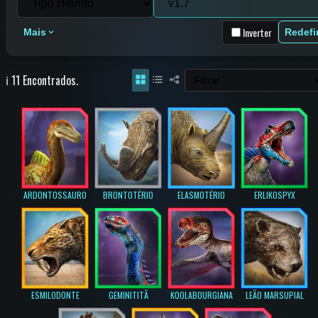
Inverter
Mais
Redefi
ℹ️ 11 Encontrados.
ARDONTOSSAURO
BRONTOTÉRIO
ELASMOTÉRIO
ERLIKOSPYX
ESMILODONTE
GEMINITITÃ
KOOLABOURGIANA
LEÃO MARSUPIAL