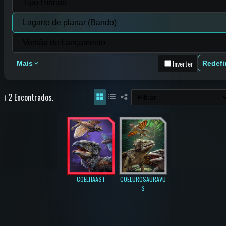
Inverter
Mais
Redefi
ℹ️ 2 Encontrados.
COELHAAST
COELUROSAURAVU
S