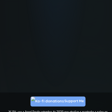
Support Me
👋 Olá, sou o Apop! Desde setembro de 2020 que atualizo e mantenho o paleo.gg