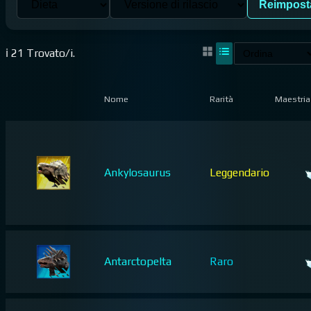
Reimpost
ℹ️ 21 Trovato/i.
Nome
Rarità
Maestria
Ankylosaurus
Leggendario
Antarctopelta
Raro