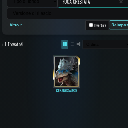
✕
Invertire
Altro
Reimpos
ℹ️ 1 Trovato/i.
CERANOSAURO