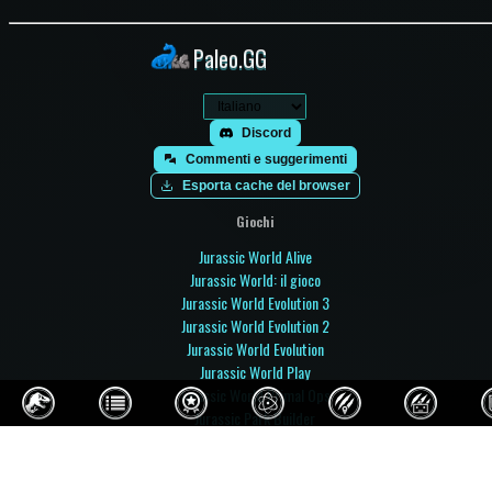
Paleo.GG
Discord
Commenti e suggerimenti
Esporta cache del browser
Giochi
Jurassic World Alive
Jurassic World: il gioco
Jurassic World Evolution 3
Jurassic World Evolution 2
Jurassic World Evolution
Jurassic World Play
Jurassic World Primal Ops
Jurassic Park Builder
Jurassic Park: Operation Genesis
Prehistoric Kingdom
Paleo Pines