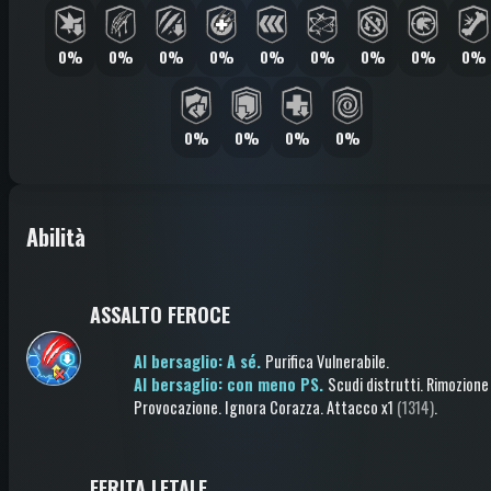
0%
0%
0%
0%
0%
0%
0%
0%
0%
0%
0%
0%
0%
Abilità
ASSALTO FEROCE
Al bersaglio: A sé.
Purifica Vulnerabile
.
Al bersaglio: con meno PS.
Scudi distrutti
.
Rimozione
Provocazione
.
Ignora Corazza
.
Attacco
x1
(1314)
.
FERITA LETALE