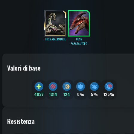
BOSS ALACRANICE
BOSS
PARASAUTOPO
Valori di base
4837
1314
124
0%
5%
125%
Resistenza