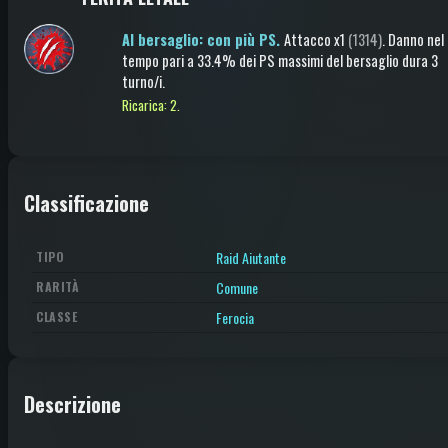
Al bersaglio: con più PS.
Attacco
x1
(1314)
.
Danno nel
tempo
pari a 33.4% dei PS massimi del bersaglio
dura 3
turno/i
.
Ricarica: 2.
Classificazione
Raid Aiutante
TIPO
Comune
RARITÀ
Ferocia
CLASSE
Descrizione