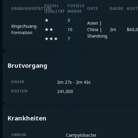
FOSSIL
FOSSILE
GRABUNGSSTÄTTEN
ORTE
DAUER
KOST
QUALITÄT
MENGE
★
3
Asien
|
Xingezhuang-
★★
10
China
|
2m
$
60,
Formation
Shandong
★★★
7
Brutvorgang
DAUER
2m 27s
-
2m 43s
KOSTEN
241,000
Krankheiten
IMMUN
Campylobacter