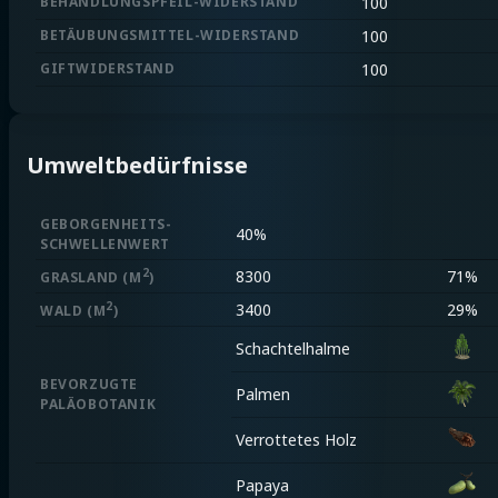
BEHANDLUNGSPFEIL-WIDERSTAND
100
BETÄUBUNGSMITTEL-WIDERSTAND
100
GIFTWIDERSTAND
100
Umweltbedürfnisse
GEBORGENHEITS-
40%
SCHWELLENWERT
2
8300
71%
GRASLAND
(M
)
2
3400
29%
WALD
(M
)
Schachtelhalme
BEVORZUGTE
Palmen
PALÄOBOTANIK
Verrottetes Holz
Papaya